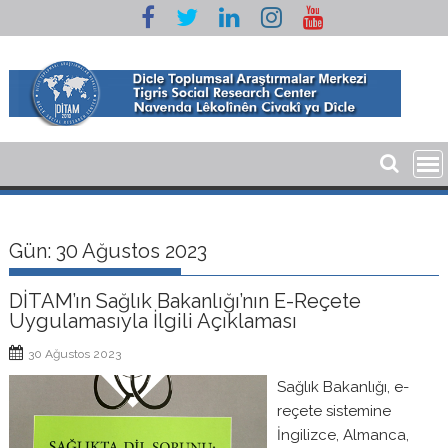
Skip
to
content
Gün:
30 Ağustos 2023
DİTAM’ın Sağlık Bakanlığı’nın E-Reçete
Uygulamasıyla İlgili Açıklaması
30 Ağustos 2023
Sağlık Bakanlığı, e-
reçete sistemine
İngilizce, Almanca,