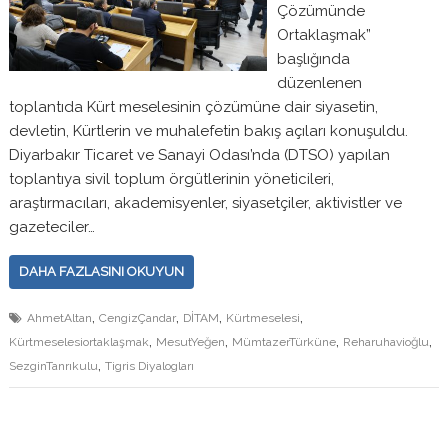
Çözümünde
Ortaklaşmak”
başlığında
düzenlenen
toplantıda Kürt meselesinin çözümüne dair siyasetin,
devletin, Kürtlerin ve muhalefetin bakış açıları konuşuldu.
Diyarbakır Ticaret ve Sanayi Odası’nda (DTSO) yapılan
toplantıya sivil toplum örgütlerinin yöneticileri,
araştırmacıları, akademisyenler, siyasetçiler, aktivistler ve
gazeteciler…
DAHA FAZLASINI OKUYUN
,
,
,
,
AhmetAltan
CengizÇandar
DİTAM
Kürtmeselesi
,
,
,
,
Kürtmeselesiortaklaşmak
MesutYeğen
MümtazerTürküne
Reharuhavioğlu
,
SezginTanrıkulu
Tigris Diyalogları