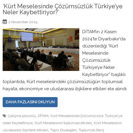
‘Kürt Meselesinde Çözümsüzlük Türkiye’ye
Neler Kaybettiriyor?’
2 November 2024
DİTAM’ın 2 Kasım
2024’te Diyarbakır’da
düzenlediği “Kürt
Meselesinde
Çözümsüzlük
Türkiye’ye Neler
Kaybettiriyor” başlıklı
toplantıda, Kürt meselesindeki çözümsüzlüğün toplumsal
hayata, ekonomiye ve uluslararası ilişkilere etkileri ele alındı.
DAHA FAZLASINI OKUYUN
,
,
Çatışma çözümü
DİTAM
Kürt Meselesinde Çözümsüzlük Türkiye'ye
,
,
neler Kaybettiriyor
Kürt Meselesinin toplumsal etkileri
Kürt Meselesinin
,
,
uluslararası ilişkilere etkileri
Tigris Diyalogları
Toplumsal Barış