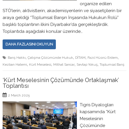
organize edilen
STÖ’lerin, aktivistlerin, akademisyenlerin ve siyasetçilerin bir
araya geldiği “Toplumsal Barışın İnşasında Hukukun Rolü”
başlıklı toplantının ilkini Diyarbakır’da gerçekleştirdik.
Toplantıda aşağıdaki konular üzerinde…
DAHA FAZLASINI OKUYUN
,
,
,
,
Barış Hakkı
Çatışma Çözümünde Hukuk
DİTAM
Fazıl Hüsnü Erdem
,
,
,
,
Kezban Hatemi
Kürt Meselesi
Mithat Sancar
Sevtap Yokuş
Toplumsal Barış
‘Kürt Meselesinin Çözümünde Ortaklaşmak’
Toplantısı
2 March 2025
Tigris Diyalogları
kapsamında “Kürt
Meselesinin
Çözümünde