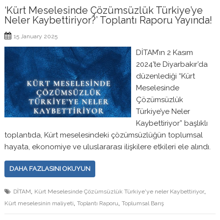
‘Kürt Meselesinde Çözümsüzlük Türkiye’ye
Neler Kaybettiriyor?’ Toplantı Raporu Yayında!
15 January 2025
DİTAM’ın 2 Kasım
2024’te Diyarbakır’da
düzenlediği “Kürt
Meselesinde
Çözümsüzlük
Türkiye’ye Neler
Kaybettiriyor” başlıklı
toplantıda, Kürt meselesindeki çözümsüzlüğün toplumsal
hayata, ekonomiye ve uluslararası ilişkilere etkileri ele alındı.
DAHA FAZLASINI OKUYUN
,
,
DİTAM
Kürt Meselesinde Çözümsüzlük Türkiye'ye neler Kaybettiriyor
,
,
Kürt meselesinin maliyeti
Toplantı Raporu
Toplumsal Barış