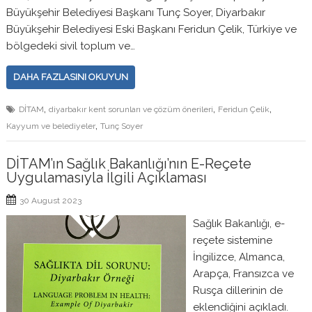
Büyükşehir Belediyesi Başkanı Tunç Soyer, Diyarbakır
Büyükşehir Belediyesi Eski Başkanı Feridun Çelik, Türkiye ve
bölgedeki sivil toplum ve…
DAHA FAZLASINI OKUYUN
,
,
,
DİTAM
diyarbakır kent sorunları ve çözüm önerileri
Feridun Çelik
,
Kayyum ve belediyeler
Tunç Soyer
DİTAM’ın Sağlık Bakanlığı’nın E-Reçete
Uygulamasıyla İlgili Açıklaması
30 August 2023
Sağlık Bakanlığı, e-
reçete sistemine
İngilizce, Almanca,
Arapça, Fransızca ve
Rusça dillerinin de
eklendiğini açıkladı.