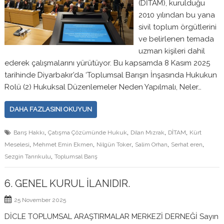
(DİTAM), kurulduğu
2010 yılından bu yana
sivil toplum örgütlerini
ve belirlenen temada
uzman kişileri dahil
ederek çalışmalarını yürütüyor. Bu kapsamda 8 Kasım 2025
tarihinde Diyarbakır’da ‘Toplumsal Barışın İnşasında Hukukun
Rolü (2) Hukuksal Düzenlemeler Neden Yapılmalı, Neler…
DAHA FAZLASINI OKUYUN
,
,
,
,
Barış Hakkı
Çatışma Çözümünde Hukuk
Dilan Mızrak
DİTAM
Kürt
,
,
,
,
,
Meselesi
Mehmet Emin Ekmen
Nilgün Toker
Salim Orhan
Serhat eren
,
Sezgin Tanrıkulu
Toplumsal Barış
6. GENEL KURUL İLANIDIR.
25 November 2025
DİCLE TOPLUMSAL ARAŞTIRMALAR MERKEZİ DERNEĞİ Sayın