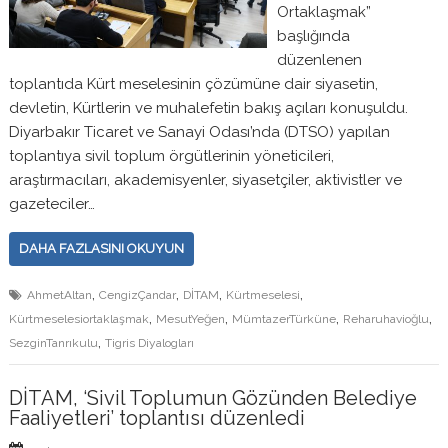
Ortaklaşmak”
başlığında
düzenlenen
toplantıda Kürt meselesinin çözümüne dair siyasetin,
devletin, Kürtlerin ve muhalefetin bakış açıları konuşuldu.
Diyarbakır Ticaret ve Sanayi Odası’nda (DTSO) yapılan
toplantıya sivil toplum örgütlerinin yöneticileri,
araştırmacıları, akademisyenler, siyasetçiler, aktivistler ve
gazeteciler…
DAHA FAZLASINI OKUYUN
,
,
,
,
AhmetAltan
CengizÇandar
DİTAM
Kürtmeselesi
,
,
,
,
Kürtmeselesiortaklaşmak
MesutYeğen
MümtazerTürküne
Reharuhavioğlu
,
SezginTanrıkulu
Tigris Diyalogları
DİTAM, ‘Sivil Toplumun Gözünden Belediye
Faaliyetleri’ toplantısı düzenledi