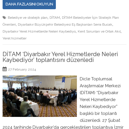
DAHA FAZLASINI OKUYUN
,
,
Belediye ve stratejik plan
DİTAM
DİTAM Belediyeler İçin Stratejik Plan
,
,
Önerileri
Diyarbakır Büyükşehir Belediyesi Eş Başkanları Serra Bucak
,
,
Diyarbakır Yerel Hizmetlerde Neleri Kaybediyo
Kent Sorunları ve Ortak Akıl
Yerel hizmetler
DİTAM ‘Diyarbakır Yerel Hizmetlerde Neleri
Kaybediyor’ toplantısını düzenledi
27 February 2024
Dicle Toplumsal
Araştırmalar Merkezi
(DİTAM) “Diyarbakır
Yerel Hizmetlerde
Neleri Kaybediyor”
başlıklı bir toplantı
düzenledi. 27 Şubat
2024 tarihinde Diyarbakır’da gerçekleştirilen toplantıya İzmir