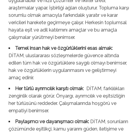
uygulanabilir ve hızlı çözümler ve fikirler üretir,
araştırmalar yapar. İşbirliği ağları oluşturur. Topluma karşı
sorumlu olmak amacıyla farkındalık yaratır ve karar
vericileri harekete geçirmeye çalışır. Herkesin toplumsal
hayata eşit ve adil katılımını amaçlar ve bu amaçla
çalışmalar yürütmeyi benimser.
Temel insan hak ve özgürlüklerini esas almak:
DİTAM, uluslararası sözleşmelerde güvence altında
edilen tüm hak ve özgürlüklere saygılı olmayı benimser,
hak ve özgürlüklerin uygulanmasını ve geliştirmeyi
amaç edinir.
Her türlü a
yrımcılık karşıtı olmak
: DİTAM, farklılıkları
zenginlik olarak görür. Önyargı, ayrımcılık ve eşitsizliğin
her türlüsünü reddeder. Çalışmalarında hoşgörü ve
empatiyi benimser.
Paylaşımcı ve dayanışmacı olmak:
DİTAM, sorunların
çözümünde eşitlikçi, kamu yararını güden, iletişime ve