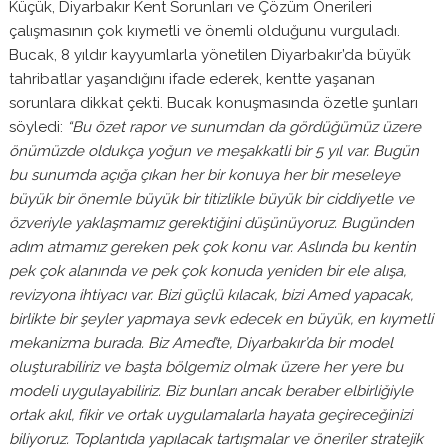
Küçük, Diyarbakır Kent Sorunları ve Çözüm Önerileri
çalışmasının çok kıymetli ve önemli olduğunu vurguladı.
Bucak, 8 yıldır kayyumlarla yönetilen Diyarbakır’da büyük
tahribatlar yaşandığını ifade ederek, kentte yaşanan
sorunlara dikkat çekti. Bucak konuşmasında özetle şunları
söyledi:
“Bu özet rapor ve sunumdan da gördüğümüz üzere
önümüzde oldukça yoğun ve meşakkatli bir 5 yıl var. Bugün
bu sunumda açığa çıkan her bir konuya her bir meseleye
büyük bir önemle büyük bir titizlikle büyük bir ciddiyetle ve
özveriyle yaklaşmamız gerektiğini düşünüyoruz. Bugünden
adım atmamız gereken pek çok konu var. Aslında bu kentin
pek çok alanında ve pek çok konuda yeniden bir ele alışa,
revizyona ihtiyacı var. Bizi güçlü kılacak, bizi Amed yapacak,
birlikte bir şeyler yapmaya sevk edecek en büyük, en kıymetli
mekanizma burada. Biz Amed’te, Diyarbakır’da bir model
oluşturabiliriz ve başta bölgemiz olmak üzere her yere bu
modeli uygulayabiliriz. Biz bunları ancak beraber elbirliğiyle
ortak akıl, fikir ve ortak uygulamalarla hayata geçireceğinizi
biliyoruz. Toplantıda yapılacak tartışmalar ve öneriler stratejik