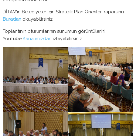
DİTAM’ın Belediyeler İçin Stratejik Plan Önerileri raporunu
Buradan
okuyabilirsiniz.
Toplantının oturumlarının sunumun görüntülerini
YouTube
Kanalımızdan
izleyebilirsiniz.