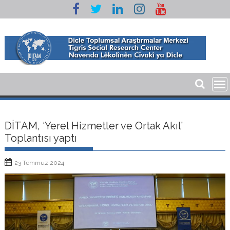
Skip
to
content
DİTAM, ‘Yerel Hizmetler ve Ortak Akıl’
Toplantısı yaptı
23 Temmuz 2024