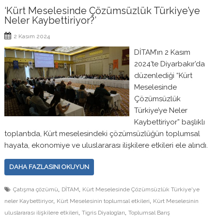
‘Kürt Meselesinde Çözümsüzlük Türkiye’ye
Neler Kaybettiriyor?’
2 Kasım 2024
DİTAM’ın 2 Kasım
2024’te Diyarbakır’da
düzenlediği “Kürt
Meselesinde
Çözümsüzlük
Türkiye’ye Neler
Kaybettiriyor” başlıklı
toplantıda, Kürt meselesindeki çözümsüzlüğün toplumsal
hayata, ekonomiye ve uluslararası ilişkilere etkileri ele alındı.
DAHA FAZLASINI OKUYUN
,
,
Çatışma çözümü
DİTAM
Kürt Meselesinde Çözümsüzlük Türkiye'ye
,
,
neler Kaybettiriyor
Kürt Meselesinin toplumsal etkileri
Kürt Meselesinin
,
,
uluslararası ilişkilere etkileri
Tigris Diyalogları
Toplumsal Barış