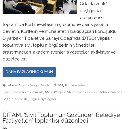
Ortaklaşmak”
başlığında
düzenlenen
toplantıda Kürt meselesinin çözümüne dair siyasetin,
devletin, Kürtlerin ve muhalefetin bakış açıları konuşuldu.
Diyarbakır Ticaret ve Sanayi Odası’nda (DTSO) yapılan
toplantıya sivil toplum örgütlerinin yöneticileri,
araştırmacıları, akademisyenler, siyasetçiler, aktivistler ve
gazeteciler…
DAHA FAZLASINI OKUYUN
,
,
,
,
AhmetAltan
CengizÇandar
DİTAM
Kürtmeselesi
,
,
,
,
Kürtmeselesiortaklaşmak
MesutYeğen
MümtazerTürküne
Reharuhavioğlu
,
SezginTanrıkulu
Tigris Diyalogları
DİTAM, ‘Sivil Toplumun Gözünden Belediye
Faaliyetleri’ toplantısı düzenledi