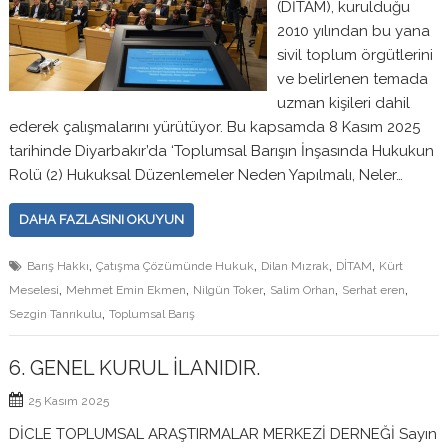
(DİTAM), kurulduğu
2010 yılından bu yana
sivil toplum örgütlerini
ve belirlenen temada
uzman kişileri dahil
ederek çalışmalarını yürütüyor. Bu kapsamda 8 Kasım 2025
tarihinde Diyarbakır’da ‘Toplumsal Barışın İnşasında Hukukun
Rolü (2) Hukuksal Düzenlemeler Neden Yapılmalı, Neler…
DAHA FAZLASINI OKUYUN
,
,
,
,
Barış Hakkı
Çatışma Çözümünde Hukuk
Dilan Mızrak
DİTAM
Kürt
,
,
,
,
,
Meselesi
Mehmet Emin Ekmen
Nilgün Toker
Salim Orhan
Serhat eren
,
Sezgin Tanrıkulu
Toplumsal Barış
6. GENEL KURUL İLANIDIR.
25 Kasım 2025
DİCLE TOPLUMSAL ARAŞTIRMALAR MERKEZİ DERNEĞİ Sayın