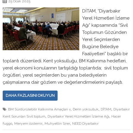
25 Ocak 2025
DİTAM, “Diyarbakır
Yerel Hizmetleri İzleme
Ağı” kapsamında “Sivil
Toplumun Gözünden
Yerel Seçimlerden
Bugüne Belediye
Faaliyetleri” başlıklı bir
toplantı düzenledi. Kent yoksulluğu, BM Kalkınma hedefleri,
yerel ekonomi konularının tartışıldığı toplantıda; sivil toplum
örgütleri, yerel seçimlerden bu yana belediyelerin
çalışmalarına dair gözlem ve değerlendirmelerini paylaştı.
DAHA FAZLASINI OKUYUN
,
,
,
BM Sürdürülebilir Kalkınma Amaçları v
Derin yoksulluk
DİTAM
Diyarbakır
,
,
Kent Sorunları Sivil toplum
Diyarbakır Yerel Hizmetleri İzleme Ağı
Hacer
,
,
,
fuggo
Meryem özdemir
Muhyettin Sirer
NEED Diyarbakır