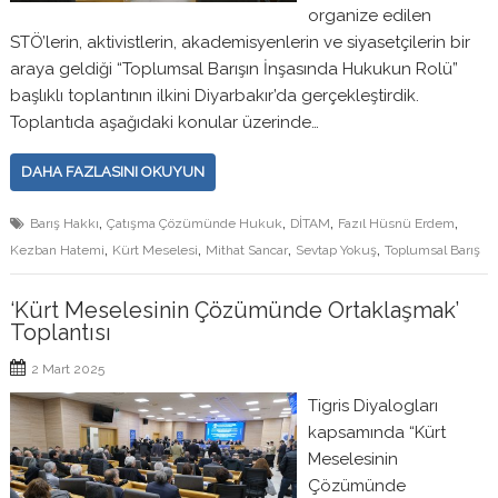
organize edilen
STÖ’lerin, aktivistlerin, akademisyenlerin ve siyasetçilerin bir
araya geldiği “Toplumsal Barışın İnşasında Hukukun Rolü”
başlıklı toplantının ilkini Diyarbakır’da gerçekleştirdik.
Toplantıda aşağıdaki konular üzerinde…
DAHA FAZLASINI OKUYUN
,
,
,
,
Barış Hakkı
Çatışma Çözümünde Hukuk
DİTAM
Fazıl Hüsnü Erdem
,
,
,
,
Kezban Hatemi
Kürt Meselesi
Mithat Sancar
Sevtap Yokuş
Toplumsal Barış
‘Kürt Meselesinin Çözümünde Ortaklaşmak’
Toplantısı
2 Mart 2025
Tigris Diyalogları
kapsamında “Kürt
Meselesinin
Çözümünde