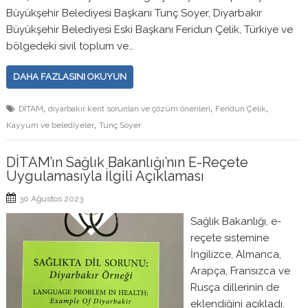
Büyükşehir Belediyesi Başkanı Tunç Soyer, Diyarbakır
Büyükşehir Belediyesi Eski Başkanı Feridun Çelik, Türkiye ve
bölgedeki sivil toplum ve…
DAHA FAZLASINI OKUYUN
,
,
,
DİTAM
diyarbakır kent sorunları ve çözüm önerileri
Feridun Çelik
,
Kayyum ve belediyeler
Tunç Soyer
DİTAM’ın Sağlık Bakanlığı’nın E-Reçete
Uygulamasıyla İlgili Açıklaması
30 Ağustos 2023
Sağlık Bakanlığı, e-
reçete sistemine
İngilizce, Almanca,
Arapça, Fransızca ve
Rusça dillerinin de
eklendiğini açıkladı.