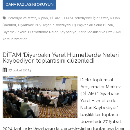
DAHA FAZLASINI OKUYUN
,
,
Belediye ve stratejik plan
DİTAM
DİTAM Belediyeler İçin Stratejik Plan
,
,
Önerileri
Diyarbakır Büyükşehir Belediyesi Eş Başkanları Serra Bucak
,
,
Diyarbakır Yerel Hizmetlerde Neleri Kaybediyo
Kent Sorunları ve Ortak Akıl
Yerel hizmetler
DİTAM ‘Diyarbakır Yerel Hizmetlerde Neleri
Kaybediyor’ toplantısını düzenledi
27 Şubat 2024
Dicle Toplumsal
Araştırmalar Merkezi
(DİTAM) “Diyarbakır
Yerel Hizmetlerde
Neleri Kaybediyor”
başlıklı bir toplantı
düzenledi. 27 Şubat
2024 tarihinde Diyarbakır’da gerçekleştirilen toplantıya İzmir