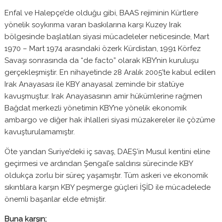
Enfal ve Halepçe’de olduğu gibi, BAAS rejiminin Kürtlere
yönelik soykırıma varan baskılarına karşı Kuzey Irak
bölgesinde başlatılan siyasi mücadeleler neticesinde, Mart
1970 – Mart 1974 arasındaki özerk Kürdistan, 1991 Körfez
Savaşı sonrasında da “de facto” olarak KBY’nin kuruluşu
gerçekleşmiştir. En nihayetinde 28 Aralık 2005’te kabul edilen
Irak Anayasası ile KBY anayasal zeminde bir statüye
kavuşmuştur. Irak Anayasasının amir hükümlerine rağmen
Bağdat merkezli yönetimin KBY’ne yönelik ekonomik
ambargo ve diğer hak ihlalleri siyasi müzakereler ile çözüme
kavuşturulamamıştır.
Öte yandan Suriye’deki iç savaş, DAEŞ’in Musul kentini eline
geçirmesi ve ardından Şengal’e saldırısı sürecinde KBY
oldukça zorlu bir süreç yaşamıştır. Tüm askeri ve ekonomik
sıkıntılara karşın KBY peşmerge güçleri İŞİD ile mücadelede
önemli başarılar elde etmiştir.
Buna karşın;