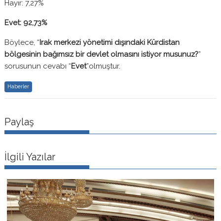
Hayır: 7,27%
Evet: 92,73%
Böylece, “
Irak merkezi yönetimi dışındaki Kürdistan
bölgesinin bağımsız bir devlet olmasını istiyor musunuz?
”
sorusunun cevabı “
Evet
”olmuştur.
Haberler
Paylaş
İlgili Yazılar