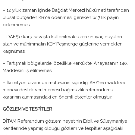
– 12 yıllık zaman içinde Bağdat Merkezi hükümeti tarafından
ulusal bütçeden KBY’e ödenmesi gereken %17’lik payın
ödenmemesi,
– DAEŞ’e karşı savaşta kullanılmak üzere ihtiyaç duyulan
silah ve mühimmatın KBY Peşmerge güçlerine vermekten
kaçınılması,
– Tartışmalı bölgelerde, özellikle Kerkük’te, Anayasanın 140.
Maddesini işletilmemesi,
– İki milyon civarında mültecinin sığındığı KBY’ne maddi ve
manevi destek verilmemesi bağımsızlık referandumu
kararının alınmasındaki en önemli etkenler olmuştur.
GÖZLEM VE TESPİTLER
DİTAM Referandum gözlem heyetinin Erbil ve Süleymaniye
kentlerinde yapmış olduğu gözlem ve tespitler aşağıdaki