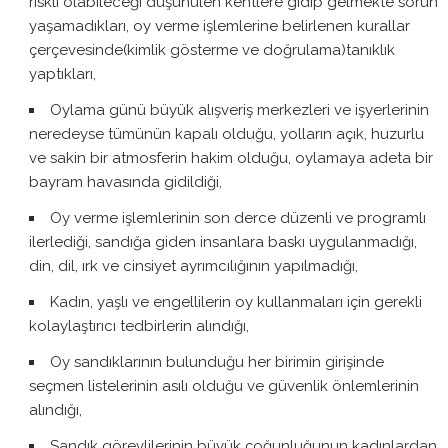
riskli olabileceği düşünülen kentlere gidip gelmekte sorun
yaşamadıkları, oy verme işlemlerine belirlenen kurallar
çerçevesinde(kimlik gösterme ve doğrulama)tanıklık
yaptıkları,
Oylama günü büyük alışveriş merkezleri ve işyerlerinin
neredeyse tümünün kapalı olduğu, yolların açık, huzurlu
ve sakin bir atmosferin hakim olduğu, oylamaya adeta bir
bayram havasında gidildiği,
Oy verme işlemlerinin son derce düzenli ve programlı
ilerlediği, sandığa giden insanlara baskı uygulanmadığı,
din, dil, ırk ve cinsiyet ayrımcılığının yapılmadığı,
Kadın, yaşlı ve engellilerin oy kullanmaları için gerekli
kolaylaştırıcı tedbirlerin alındığı,
Oy sandıklarının bulunduğu her birimin girişinde
seçmen listelerinin asılı olduğu ve güvenlik önlemlerinin
alındığı,
Sandık görevlilerinin büyük çoğunluğunun kadınlardan