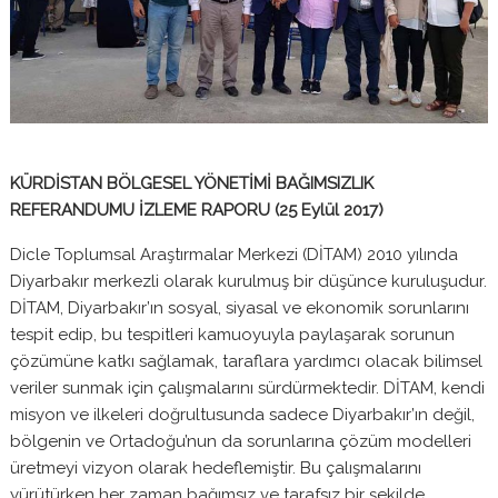
KÜRDİSTAN BÖLGESEL YÖNETİMİ BAĞIMSIZLIK
REFERANDUMU İZLEME RAPORU (25 Eylül 2017)
Dicle Toplumsal Araştırmalar Merkezi (DİTAM) 2010 yılında
Diyarbakır merkezli olarak kurulmuş bir düşünce kuruluşudur.
DİTAM, Diyarbakır’ın sosyal, siyasal ve ekonomik sorunlarını
tespit edip, bu tespitleri kamuoyuyla paylaşarak sorunun
çözümüne katkı sağlamak, taraflara yardımcı olacak bilimsel
veriler sunmak için çalışmalarını sürdürmektedir. DİTAM, kendi
misyon ve ilkeleri doğrultusunda sadece Diyarbakır’ın değil,
bölgenin ve Ortadoğu’nun da sorunlarına çözüm modelleri
üretmeyi vizyon olarak hedeflemiştir. Bu çalışmalarını
yürütürken her zaman bağımsız ve tarafsız bir şekilde